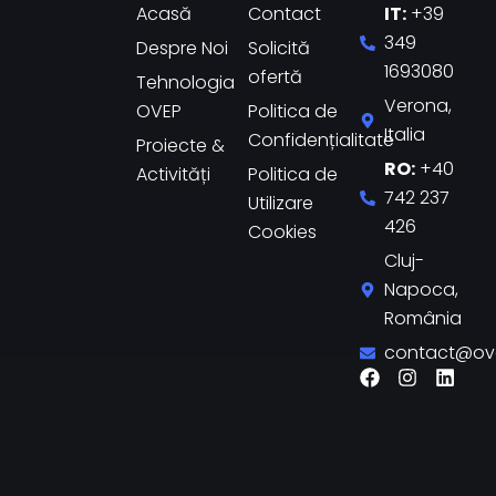
Acasă
Contact
IT:
+39
349
Despre Noi
Solicită
1693080
ofertă
Tehnologia
Verona,
OVEP
Politica de
Italia
Confidențialitate
Proiecte &
RO:
+40
Activități
Politica de
742 237
Utilizare
426
Cookies
Cluj-
Napoca,
România
contact@ov
F
I
L
a
n
i
c
s
n
e
t
k
b
a
e
o
g
d
o
r
i