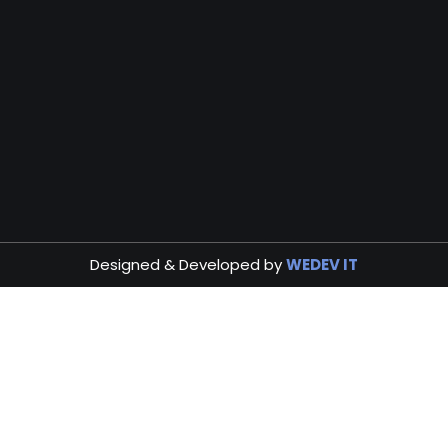
k
a
n
m
Designed & Developed by
WEDEV IT