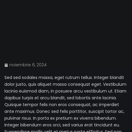
noiembrie 6, 2024
Sed sed sodales massa, eget rutrum tellus. Integer blandit
dolor justo, quis aliquet massa consequat eget. Vestibulum
lacinia euismod diam, in posuere arcu vestibulum ut. Etiam
dapibus turpis et arcu blandit, sed lobortis ante lacinia.
Quisque tempor felis non eros consequat, ac imperdiet
ante maximus. Donec sed felis porttitor, suscipit tortor ac,
pulvinar risus. In porta ex pretium ex viverra bibendum.
Integer bibendum eros orci, sed varius erat tincidunt eu.
Suspendisse mollis velit et metus porta efficitur. Sed non