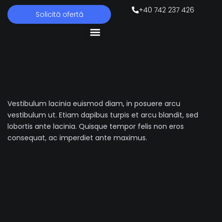
Skip
+40 742 237 426
Solicită ofertă
to
content
Meniu
Tehnologia OVEP
Proiecte & Activități
Vestibulum lacinia euismod diam, in posuere arcu
vestibulum ut. Etiam dapibus turpis et arcu blandit, sed
lobortis ante lacinia. Quisque tempor felis non eros
consequat, ac imperdiet ante maximus.