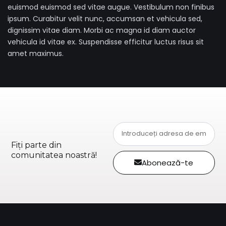
euismod euismod sed vitae augue. Vestibulum non finibus
ipsum. Curabitur velit nunc, accumsan et vehicula sed,
dignissim vitae diam. Morbi ac magna id diam auctor
vehicula id vitae ex. Suspendisse efficitur luctus risus sit
amet maximus.
Fiți parte din
comunitatea noastră!
Abonează-te